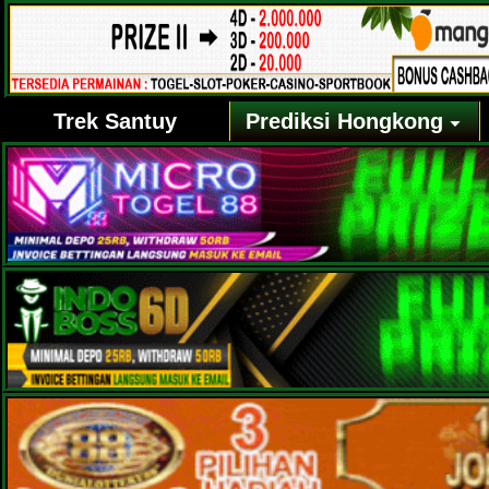
Trek Santuy
Prediksi Hongkong